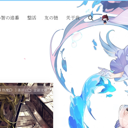
小智の追番
整活
友の链
关于我
4 热度
3 条评论
全部文章